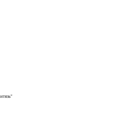
итязь"