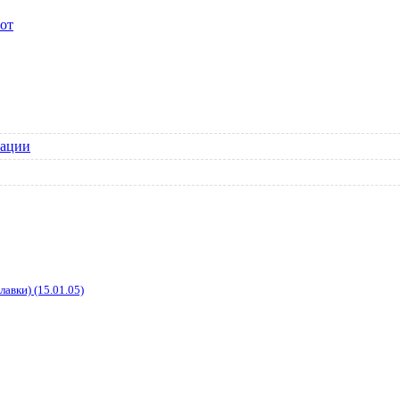
от
зации
авки) (15.01.05)