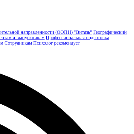
ительной направленности (ООПН) "Витязь"
Географический
ентам и выпускникам
Профессиональная подготовка
ам
Сотрудникам
Психолог рекомендует