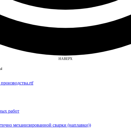
НАВЕРХ
ты
производства.rtf
ных работ
стично механизированной сварки (наплавки))