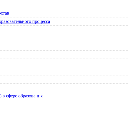
остав
бразовательного процесса
 в сфере образования