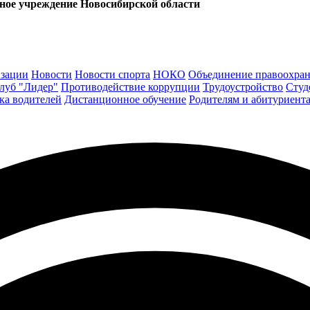
ьное учреждение Новосибирской области
изации
Новости
Новости спорта
НОКО
Объединение правоохран
луб "Лидер"
Противодействие коррупции
Трудоустройство
Студ
ка водителей
Дистанционное обучение
Родителям и абитуриент