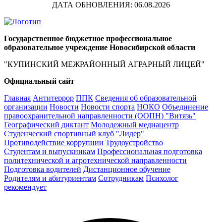
ДАТА ОБНОВЛЕНИЯ: 06.08.2026
Государственное бюджетное профессиональное
образовательное учреждение Новосибирской области
"КУПИНСКИЙ МЕЖРАЙОННЫЙ АГРАРНЫЙ ЛИЦЕЙ"
Официальный сайт
Главная
Антитеррор
ППК
Сведения об образовательной
организации
Новости
Новости спорта
НОКО
Объединение
правоохранительной направленности (ООПН) "Витязь"
Географический диктант
Молодежный медиацентр
Студенческий спортивный клуб "Лидер"
Противодействие коррупции
Трудоустройство
Студентам и выпускникам
Профессиональная подготовка
политехнической и агротехнической направленности
Подготовка водителей
Дистанционное обучение
Родителям и абитуриентам
Сотрудникам
Психолог
рекомендует